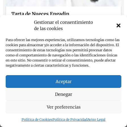
Tarta de Nueces Engadin
Feb 7, 2025
Gestionar el consentimiento
de las cookies
Hoy me gustaría enseñarte un postre suizo realmente
delicioso. Se trata de una tarta muy popular y que no
requiere de grandes...
Para ofrecer las mejores experiencias, utilizamos tecnologías como las
cookies para almacenar y/o acceder a la información del dispositivo. El
leer más
consentimiento de estas tecnologías nos permitirá procesar datos
como el comportamiento de navegación o las identificaciones únicas
en este sitio. No consentir o retirar el consentimiento, puede afectar
negativamente a ciertas características y funciones.
Página 3 de 17
«
1
2
3
4
5
Aceptar
...
10
...
»
Última »
Denegar
Ver preferencias
Política de Cookies
Política de Privacidad
Aviso Legal