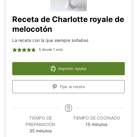
Receta de Charlotte royale de
melocotón
La receta con la que siempre soñabas
5
desde 1 voto
Imprimir receta
Fijar la receta
TIEMPO DE
TIEMPO DE COCINADO
minutos
PREPARACIÓN
15
minutos
minutos
35
minutos