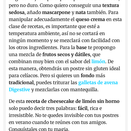
pero no duro. Como quiero conseguir una
textura
sedosa
, añado
mascarpone
y
nata
también. Para
manipular adecuadamente el
queso crema
en esta
clase de recetas, es importante que esté a
temperatura ambiente, así no se cortará en
ningún momento y se mezclará con facilidad con
los otros ingredientes. Para la
base
te propongo
una mezcla de
frutos secos y dátiles
, que
combinan muy bien con el sabor del
limón
. De
esta manera, obtendrás un postre sin gluten ideal
para celíacos. Pero si quieres un
fondo
más
tradicional
, puedes triturar las
galletas de avena
Digestive
y mezclarlas con mantequilla.
De esta
receta de cheesecake de limón sin horno
solo puedo decir tres palabras:
fácil
, rica e
irresistible. No te quedes invisible con tus postres
en verano cuando te reúnes con tus amigos.
Conquístales con tu magia.