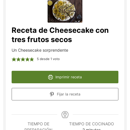
Receta de Cheesecake con
tres frutos secos
Un Cheesecake sorprendente
5
desde 1 voto
Imprimir receta
Fijar la receta
TIEMPO DE
TIEMPO DE COCINADO
minutos
PREPARACIÓN
2
minutos