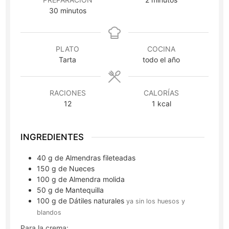
minutos
30
minutos
PLATO
COCINA
Tarta
todo el año
RACIONES
CALORÍAS
12
1
kcal
INGREDIENTES
40
g
de Almendras fileteadas
150
g
de Nueces
100
g
de Almendra molida
50
g
de Mantequilla
100
g
de Dátiles naturales
ya sin los huesos y
blandos
Para la crema: