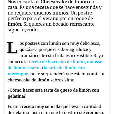
Nos encanta el
Cheesecake de limón
en
casa. Es una
receta
que se hace enseguida y
no requiere muchos mimos. Un postre
perfecto para el
verano
por su toque de
limón
. Si quieres un bocado refrescante,
sigue leyendo.
L
os
postres con limón
son muy deliciosos,
quizá sea porque el sabor
agridulce
y
aromático de esta fruta es irresistible. Si ya
conoces la
receta de bizcocho de limón
,
mousse
de limón casero
o
la tarta de limón con
merengue
, no te sorprenderá que estemos ante un
cheesecake de limón
sabrosísimo.
¿Cómo hacer
esta
tarta de queso de limón con
gelatina?
Es una
receta muy sencilla
que lleva la cantidad
de gelatina justa para que tu postre esté
cremoso
,