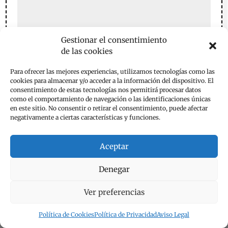
Gestionar el consentimiento
de las cookies
Para ofrecer las mejores experiencias, utilizamos tecnologías como las
cookies para almacenar y/o acceder a la información del dispositivo. El
consentimiento de estas tecnologías nos permitirá procesar datos
como el comportamiento de navegación o las identificaciones únicas
en este sitio. No consentir o retirar el consentimiento, puede afectar
negativamente a ciertas características y funciones.
Guarda mi nombre, correo electrónico y web en este
Aceptar
navegador para la próxima vez que comente.
Denegar
Enviar comentario
Ver preferencias
Política de Cookies
Política de Privacidad
Aviso Legal