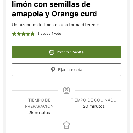
limón con semillas de
amapola y Orange curd
Un bizcocho de limón en una forma diferente
5
desde 1 voto
Imprimir receta
Fijar la receta
TIEMPO DE
TIEMPO DE COCINADO
minutos
PREPARACIÓN
20
minutos
minutos
25
minutos