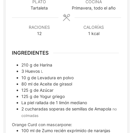
PLATO
COCINA
Tartaleta
Primavera, todo el año
RACIONES
CALORÍAS
12
1
kcal
INGREDIENTES
210
g
de Harina
3
Huevos
L
10
g
de Levadura en polvo
80
ml
de Aceite de girasol
125
g
de Azúcar
125
g
de Yogur griego
La piel rallada de 1 limón mediano
2
cucharadas soperas
de semillas de Amapola
no
colmadas
Orange Curd con mascarpone:
100
ml
de Zumo recién exprimido de naranjas