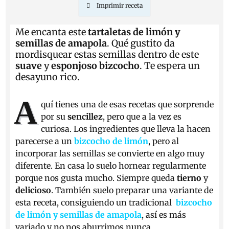
Imprimir receta
Me encanta este
tartaletas de limón y
semillas de amapola
. Qué gustito da
mordisquear estas semillas dentro de este
suave
y
esponjoso bizcocho
. Te espera un
desayuno rico.
A
quí tienes una de esas recetas que sorprende
por su
sencillez
, pero que a la vez es
curiosa. Los ingredientes que lleva la hacen
parecerse a un
bizcocho de limón
, pero al
incorporar las semillas se convierte en algo muy
diferente. En casa lo suelo hornear regularmente
porque nos gusta mucho. Siempre queda
tierno
y
delicioso
.
También suelo preparar una variante de
esta receta, consiguiendo un tradicional
bizcocho
de limón y semillas de amapola
, así es más
variado y no nos aburrimos nunca.