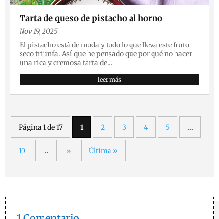
Tarta de queso de pistacho al horno
Nov 19, 2025
El pistacho está de moda y todo lo que lleva este fruto
seco triunfa. Así que he pensado que por qué no hacer
una rica y cremosa tarta de...
leer más
Página 1 de 17
1
2
3
4
5
...
10
...
»
Última »
1 Comentario