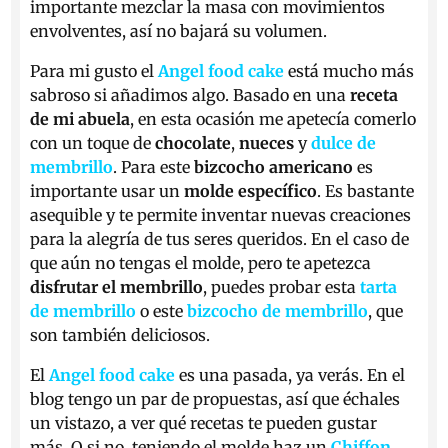
importante mezclar la masa con movimientos
envolventes, así no bajará su volumen.
Para mi gusto el
Angel food cake
está mucho más
sabroso si añadimos algo. Basado en una
receta
de mi abuela
, en esta ocasión me apetecía comerlo
con un toque de
chocolate
,
nueces
y
dulce de
membrillo
. Para este
bizcocho americano
es
importante usar un
molde específico
. Es bastante
asequible y te permite inventar nuevas creaciones
para la alegría de tus seres queridos. En el caso de
que aún no tengas el molde, pero te apetezca
disfrutar el membrillo
, puedes probar esta
tarta
de
membrillo
o este
bizcocho
de membrillo
, que
son también deliciosos.
El
Angel food cake
es una pasada, ya verás. En el
blog tengo un par de propuestas, así que échales
un vistazo, a ver qué recetas te pueden gustar
más. O si no, teniendo el molde haz un
Chiffon