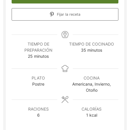
Fijar la receta
TIEMPO DE
TIEMPO DE COCINADO
minutos
PREPARACIÓN
35
minutos
minutos
25
minutos
PLATO
COCINA
Postre
Americana, Invierno,
Otoño
RACIONES
CALORÍAS
6
1
kcal