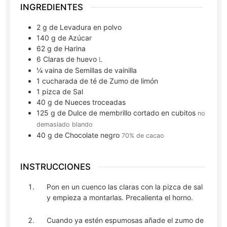
INGREDIENTES
2
g
de Levadura en polvo
140
g
de Azúcar
62
g
de Harina
6
Claras de huevo
L
¼
vaina
de Semillas de vainilla
1
cucharada de té
de Zumo de limón
1
pizca
de Sal
40
g
de Nueces troceadas
125
g
de Dulce de membrillo cortado en cubitos
no
demasiado blando
40
g
de Chocolate negro
70% de cacao
INSTRUCCIONES
Pon en un cuenco las claras con la pizca de sal
y empieza a montarlas. Precalienta el horno.
Cuando ya estén espumosas añade el zumo de