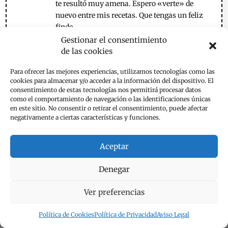
te resultó muy amena. Espero «verte» de
nuevo entre mis recetas. Que tengas un feliz
finde.
Gestionar el consentimiento
Responder
de las cookies
Para ofrecer las mejores experiencias, utilizamos tecnologías como las
Anónimo
el 29 de enero de 2024 a las 20:23
cookies para almacenar y/o acceder a la información del dispositivo. El
consentimiento de estas tecnologías nos permitirá procesar datos
Que se hace con el te de canela?
como el comportamiento de navegación o las identificaciones únicas
en este sitio. No consentir o retirar el consentimiento, puede afectar
Responder
negativamente a ciertas características y funciones.
emese
Aceptar
el 29 de enero de 2024 a las 20:45
Hola,
Denegar
Tienes que usar una cucharilla de las de té y
poner dos cucharadas de canela.
Ver preferencias
Que disfrutes con el Pie de manzana.
Responder
Política de Cookies
Política de Privacidad
Aviso Legal