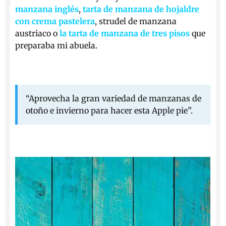
manzana inglés
,
tarta de manzana de hojaldre
con crema pastelera
, strudel de manzana
austriaco o
la tarta de manzana de tres pisos
que
preparaba mi abuela.
“Aprovecha la gran variedad de manzanas de
otoño e invierno para hacer esta Apple pie”.