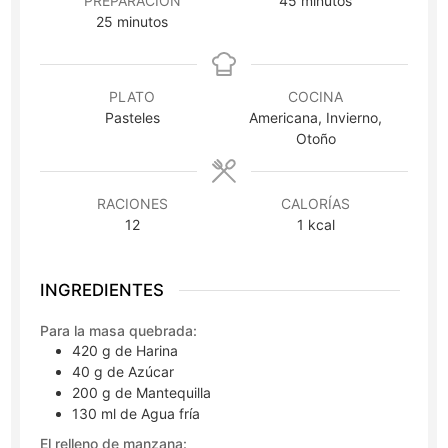
PREPARACIÓN
45
minutos
minutos
25
minutos
PLATO
COCINA
Pasteles
Americana, Invierno,
Otoño
RACIONES
CALORÍAS
12
1
kcal
INGREDIENTES
Para la masa quebrada:
420
g
de Harina
40
g
de Azúcar
200
g
de Mantequilla
130
ml
de Agua fría
El relleno de manzana: