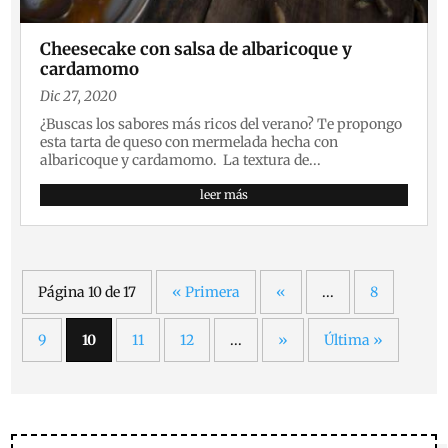
Cheesecake con salsa de albaricoque y
cardamomo
Dic 27, 2020
¿Buscas los sabores más ricos del verano? Te propongo
esta tarta de queso con mermelada hecha con
albaricoque y cardamomo. La textura de...
leer más
Página 10 de 17
« Primera
«
...
8
9
10
11
12
...
»
Última »