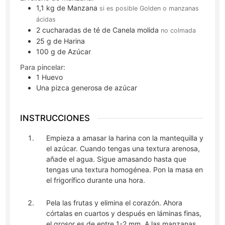
1,1
kg
de Manzana
si es posible Golden o manzanas
ácidas
2
cucharadas de té
de Canela molida
no colmada
25
g
de Harina
100
g
de Azúcar
Para pincelar:
1
Huevo
Una pizca generosa de azúcar
INSTRUCCIONES
Empieza a amasar la harina con la mantequilla y
el azúcar. Cuando tengas una textura arenosa,
añade el agua. Sigue amasando hasta que
tengas una textura homogénea. Pon la masa en
el frigorífico durante una hora.
Pela las frutas y elimina el corazón. Ahora
córtalas en cuartos y después en láminas finas,
el grosor es de entre 1-2 mm. A las manzanas