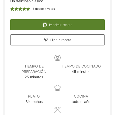
Un delicioso clásico
5
desde
4
votos
Imprimir receta
Fijar la receta
TIEMPO DE
TIEMPO DE COCINADO
minutos
PREPARACIÓN
45
minutos
minutos
25
minutos
PLATO
COCINA
Bizcochos
todo el año