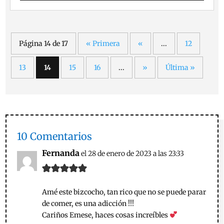
Página 14 de 17
« Primera
«
...
12
13
14
15
16
...
»
Última »
10 Comentarios
Fernanda
el 28 de enero de 2023 a las 23:33
Amé este bizcocho, tan rico que no se puede parar
de comer, es una adicción !!!
Cariños Emese, haces cosas increíbles