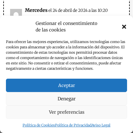
Mercedes
el 24 de abril de 2024 a las 10:20
Gestionar el consentimiento
de las cookies
Quiero hacer este bizcocho esta tarde, pero me
parece que puede ser poco azúcar para la
Para ofrecer las mejores experiencias, utilizamos tecnologías como las
cantidad de harina que hay, y llevando limón.
cookies para almacenar y/o acceder a la información del dispositivo. El
consentimiento de estas tecnologías nos permitirá procesar datos
¿Cómo queda de dulce?
como el comportamiento de navegación o las identificaciones únicas
en este sitio. No consentir o retirar el consentimiento, puede afectar
Responder
negativamente a ciertas características y funciones.
emese
el 25 de abril de 2024 a las 19:22
Aceptar
Hola Mercedes.
Denegar
Perdón por no poder contestar ayer. Estaba
algo pachucha así que no te pude responder.
Ver preferencias
Pues esta receta de bizcocho de limón queda
delicioso con su justa azúcar. Si miras mis
Política de Cookies
Política de Privacidad
Aviso Legal
otras recetas también tienen una cantidad de