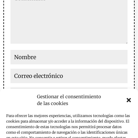
Gestionar el consentimiento
de las cookies
Guarda mi nombre, correo electrónico y web en este
Para ofrecer las mejores experiencias, utilizamos tecnologías como las
navegador para la próxima vez que comente.
cookies para almacenar y/o acceder a la información del dispositivo. El
consentimiento de estas tecnologías nos permitirá procesar datos
Enviar comentario
como el comportamiento de navegación o las identificaciones únicas
en este sitio. No consentir o retirar el consentimiento, puede afectar