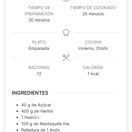
TIEMPO DE
TIEMPO DE COCINADO
minutos
PREPARACIÓN
25
minutos
minutos
30
minutos
PLATO
COCINA
Empanada
Invierno, Otoño
RACIONES
CALORÍAS
12
1
kcal
INGREDIENTES
40
g
de Azúcar
400
g
de Harina
1
Huevo
L
100
g
de Mantequilla fría
Ralladura de 1 limón