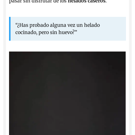
pasar sin disfrutar de los
helados caseros
.
“¿Has probado alguna vez un helado
cocinado, pero sin huevo?”