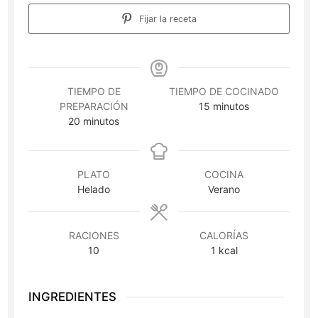
Fijar la receta
TIEMPO DE
TIEMPO DE COCINADO
minutos
PREPARACIÓN
15
minutos
minutos
20
minutos
PLATO
COCINA
Helado
Verano
RACIONES
CALORÍAS
10
1
kcal
INGREDIENTES