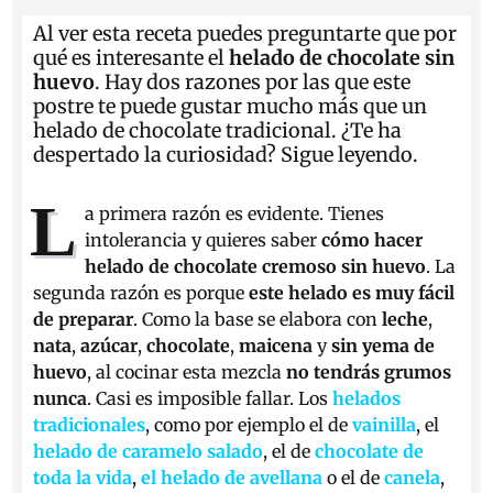
Al ver esta receta puedes preguntarte que por
qué es interesante el
helado de chocolate sin
huevo
. Hay dos razones por las que este
postre te puede gustar mucho más que un
helado de chocolate tradicional. ¿Te ha
despertado la curiosidad? Sigue leyendo.
L
a primera razón es evidente. Tienes
intolerancia y quieres saber
cómo hacer
helado de chocolate cremoso sin huevo
. La
segunda razón es porque
este helado es muy fácil
de preparar
. Como la base se elabora con
leche
,
nata
,
azúcar
,
chocolate
,
maicena
y
sin yema
de
huevo
, al cocinar esta mezcla
no tendrás grumos
nunca
. Casi es imposible fallar. Los
helados
tradicionales
, como por ejemplo el de
vainilla
, el
helado de caramelo salado
, el de
chocolate de
toda la vida
,
el helado de avellana
o el de
canela
,