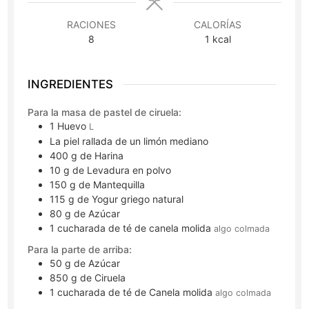
RACIONES
CALORÍAS
8
1
kcal
INGREDIENTES
Para la masa de pastel de ciruela:
1
Huevo
L
La piel rallada de un limón mediano
400
g
de Harina
10
g
de Levadura en polvo
150
g
de Mantequilla
115
g
de Yogur griego natural
80
g
de Azúcar
1
cucharada de té
de canela molida
algo colmada
Para la parte de arriba:
50
g
de Azúcar
850
g
de Ciruela
1
cucharada de té
de Canela molida
algo colmada