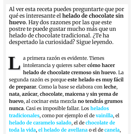
Al ver esta receta puedes preguntarte que por
qué es interesante el
helado de chocolate sin
huevo
. Hay dos razones por las que este
postre te puede gustar mucho más que un
helado de chocolate tradicional. ¿Te ha
despertado la curiosidad? Sigue leyendo.
L
a primera razón es evidente. Tienes
intolerancia y quieres saber
cómo hacer
helado de chocolate cremoso sin huevo
. La
segunda razón es porque
este helado es muy fácil
de preparar
. Como la base se elabora con
leche
,
nata
,
azúcar
,
chocolate
,
maicena
y
sin yema
de
huevo
, al cocinar esta mezcla
no tendrás grumos
nunca
. Casi es imposible fallar. Los
helados
tradicionales
, como por ejemplo el de
vainilla
, el
helado de caramelo salado
, el de
chocolate de
toda la vida
,
el helado de avellana
o el de
canela
,