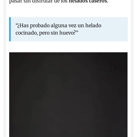
pasar sin disfrutar de los
helados caseros
.
“¿Has probado alguna vez un helado
cocinado, pero sin huevo?”