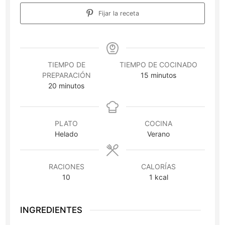
Fijar la receta
TIEMPO DE
TIEMPO DE COCINADO
minutos
PREPARACIÓN
15
minutos
minutos
20
minutos
PLATO
COCINA
Helado
Verano
RACIONES
CALORÍAS
10
1
kcal
INGREDIENTES