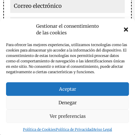
Gestionar el consentimiento
de las cookies
Guarda mi nombre, correo electrónico y web en este
Para ofrecer las mejores experiencias, utilizamos tecnologías como las
navegador para la próxima vez que comente.
cookies para almacenar y/o acceder a la información del dispositivo. El
consentimiento de estas tecnologías nos permitirá procesar datos
Enviar comentario
como el comportamiento de navegación o las identificaciones únicas
en este sitio. No consentir o retirar el consentimiento, puede afectar
negativamente a ciertas características y funciones.
Aceptar
Denegar
Aviso Legal
Política de Privacidad
Política de Cookies
Contacta
Ver preferencias
Política de Cookies
Política de Privacidad
Aviso Legal