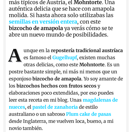
más típicos de Austria, el
Mohntorte
. Una
auténtica delicia que se hace con amapola
molida. Si hasta ahora solo utilizabas las
semillas en versión entera
, con este
bizcocho de amapola
ya verás cómo se te
abre un nuevo mundo de posibilidades.
A
unque en la
repostería tradicional austríaca
es famoso el
Gugelhupf
, existen muchas
otras delicias, como este
Mohntorte
. Es un
postre bastante simple, ni más ni menos que un
esponjoso
bizcocho de amapola
. Yo soy amante de
los
bizcochos hechos con frutos secos
y
elaboraciones poco extendidas, por eso puedes
leer esta receta en mi blog. Unas
magdalenas de
nueces
, el
pastel de zanahoria
de estilo
australiano o un sabroso
Plum cake de pasas
desde Inglaterra, me vuelven loca, bueno, a mi
novio también.