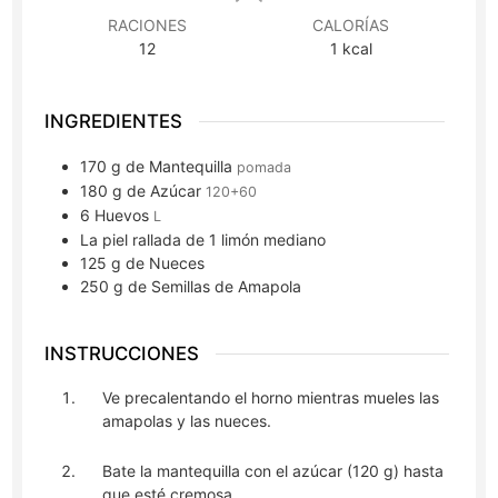
RACIONES
CALORÍAS
12
1
kcal
INGREDIENTES
170
g
de Mantequilla
pomada
180
g
de Azúcar
120+60
6
Huevos
L
La piel rallada de 1 limón mediano
125
g
de Nueces
250
g
de Semillas de Amapola
INSTRUCCIONES
Ve precalentando el horno mientras mueles las
amapolas y las nueces.
Bate la mantequilla con el azúcar (120 g) hasta
que esté cremosa.