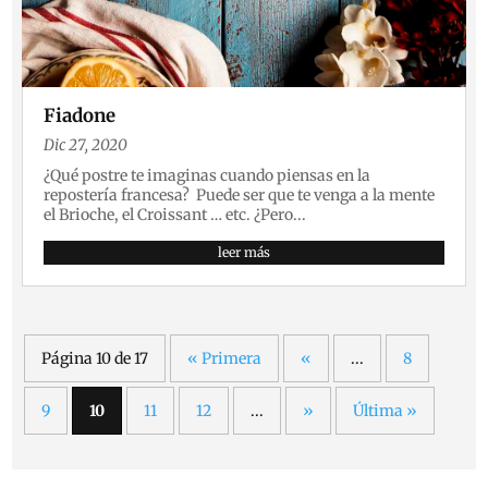
Fiadone
Dic 27, 2020
¿Qué postre te imaginas cuando piensas en la
repostería francesa? Puede ser que te venga a la mente
el Brioche, el Croissant … etc. ¿Pero...
leer más
Página 10 de 17
« Primera
«
...
8
9
10
11
12
...
»
Última »