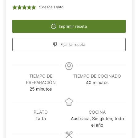
5
desde 1 voto
Imprimir receta
Fijar la receta
TIEMPO DE
TIEMPO DE COCINADO
minutos
PREPARACIÓN
40
minutos
minutos
25
minutos
PLATO
COCINA
Tarta
Austriaca, Sin gluten, todo
el año