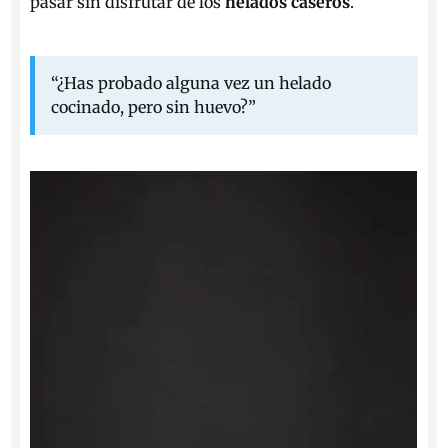
pasar sin disfrutar de los
helados caseros
.
“¿Has probado alguna vez un helado
cocinado, pero sin huevo?”