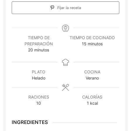
Fijar la receta
TIEMPO DE
TIEMPO DE COCINADO
minutos
PREPARACIÓN
15
minutos
minutos
20
minutos
PLATO
COCINA
Helado
Verano
RACIONES
CALORÍAS
10
1
kcal
INGREDIENTES