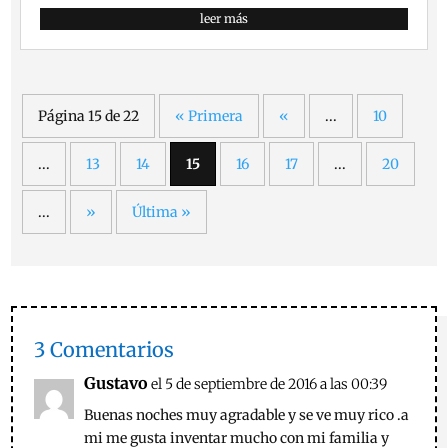
leer más
Página 15 de 22
« Primera
«
...
10
...
13
14
15
16
17
...
20
...
»
Última »
3 Comentarios
Gustavo
el 5 de septiembre de 2016 a las 00:39
Buenas noches muy agradable y se ve muy rico .a
mi me gusta inventar mucho con mi familia y