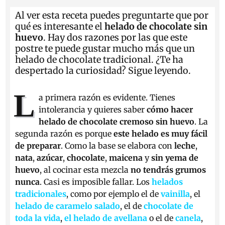
Al ver esta receta puedes preguntarte que por
qué es interesante el
helado de chocolate sin
huevo
. Hay dos razones por las que este
postre te puede gustar mucho más que un
helado de chocolate tradicional. ¿Te ha
despertado la curiosidad? Sigue leyendo.
L
a primera razón es evidente. Tienes
intolerancia y quieres saber
cómo hacer
helado de chocolate cremoso sin huevo
. La
segunda razón es porque
este helado es muy fácil
de preparar
. Como la base se elabora con
leche
,
nata
,
azúcar
,
chocolate
,
maicena
y
sin yema
de
huevo
, al cocinar esta mezcla
no tendrás grumos
nunca
. Casi es imposible fallar. Los
helados
tradicionales
, como por ejemplo el de
vainilla
, el
helado de caramelo salado
, el de
chocolate de
toda la vida
,
el helado de avellana
o el de
canela
,