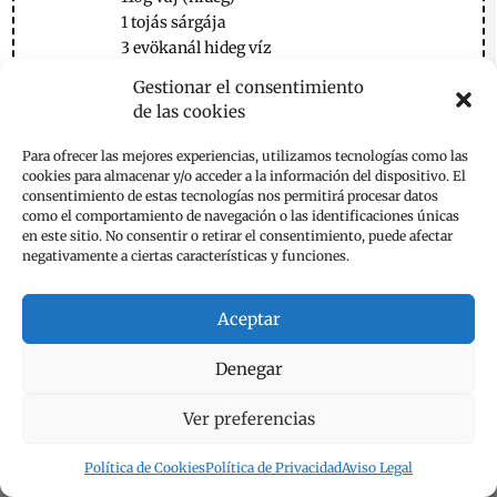
1 tojás sárgája
3 evökanál hideg víz
A krémhez:
Gestionar el consentimiento
750g mascarpone
de las cookies
200g cukor
40g liszt
Para ofrecer las mejores experiencias, utilizamos tecnologías como las
3 tojás
cookies para almacenar y/o acceder a la información del dispositivo. El
consentimiento de estas tecnologías nos permitirá procesar datos
1 tojás fehérje
como el comportamiento de navegación o las identificaciones únicas
250g görög joghurt/tejföl (nem túl savas)
en este sitio. No consentir o retirar el consentimiento, puede afectar
4 evökanál citromlé
negativamente a ciertas características y funciones.
Elkészítés:
1. Keverd össze a lisztet a vaniliát és a
Aceptar
cukrot.Tedd hozzá a vajat és morzsold el.
2. Add hozzá a tojás sárgáját és hideg vizet.
Denegar
Gyúrd össze jól hogy egy szép sima tésztát
kapjál.
Ver preferencias
3. Nyújtsd ki a tésztát és tedd egy kapcsos
tortaformába. Ezt korában sütöpapírral
Política de Cookies
Política de Privacidad
Aviso Legal
kibélelted. Amikor beleteszed a tésztát a