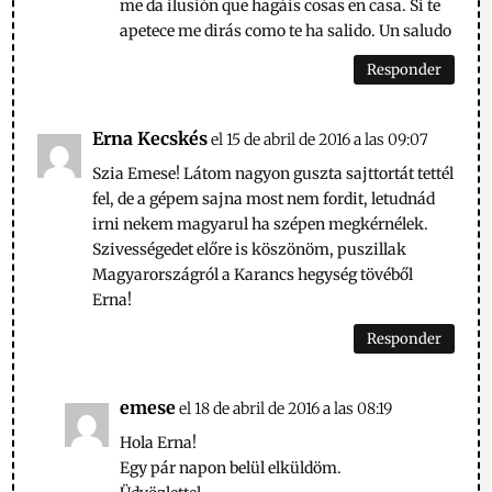
me da ilusión que hagáis cosas en casa. Si te
apetece me dirás como te ha salido. Un saludo
Responder
Erna Kecskés
el 15 de abril de 2016 a las 09:07
Szia Emese! Látom nagyon guszta sajttortát tettél
fel, de a gépem sajna most nem fordit, letudnád
irni nekem magyarul ha szépen megkérnélek.
Szivességedet előre is köszönöm, puszillak
Magyarországról a Karancs hegység tövéből
Erna!
Responder
emese
el 18 de abril de 2016 a las 08:19
Hola Erna!
Egy pár napon belül elküldöm.