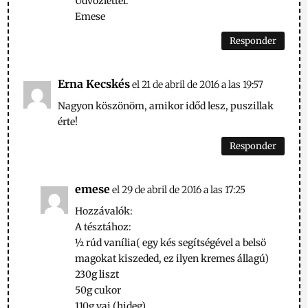
Üdvözlettel.
Emese
Responder
Erna Kecskés
el 21 de abril de 2016 a las 19:57
Nagyon köszönöm, amikor időd lesz, puszillak
érte!
Responder
emese
el 29 de abril de 2016 a las 17:25
Hozzávalók:
A tésztához:
½ rúd vanília( egy kés segítségével a belsö
magokat kiszeded, ez ilyen kremes állagú)
230g liszt
50g cukor
110g vaj (hideg)