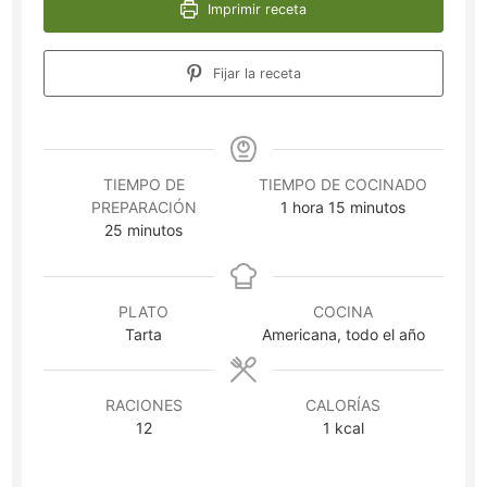
Imprimir receta
Fijar la receta
TIEMPO DE
TIEMPO DE COCINADO
hora
minutos
PREPARACIÓN
1
hora
15
minutos
minutos
25
minutos
PLATO
COCINA
Tarta
Americana, todo el año
RACIONES
CALORÍAS
12
1
kcal